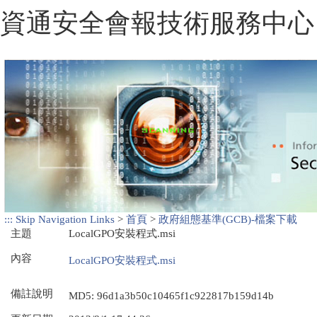
:::
Skip Navigation Links
>
首頁
>
政府組態基準(GCB)-檔案下載
主題
LocalGPO安裝程式.msi
內容
LocalGPO安裝程式.msi
備註說明
MD5: 96d1a3b50c10465f1c922817b159d14b